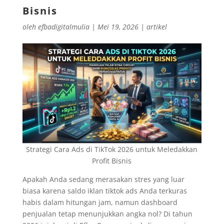
Bisnis
oleh
efbadigitalmulia
|
Mei 19, 2026
|
artikel
Strategi Cara Ads di TikTok 2026 untuk Meledakkan
Profit Bisnis
Apakah Anda sedang merasakan stres yang luar
biasa karena saldo iklan tiktok ads Anda terkuras
habis dalam hitungan jam, namun dashboard
penjualan tetap menunjukkan angka nol? Di tahun