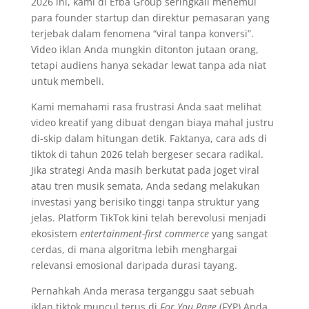
2026 ini, kami di Efba Group seringkali menemui
para founder startup dan direktur pemasaran yang
terjebak dalam fenomena “viral tanpa konversi”.
Video iklan Anda mungkin ditonton jutaan orang,
tetapi audiens hanya sekadar lewat tanpa ada niat
untuk membeli.
Kami memahami rasa frustrasi Anda saat melihat
video kreatif yang dibuat dengan biaya mahal justru
di-skip dalam hitungan detik. Faktanya, cara ads di
tiktok di tahun 2026 telah bergeser secara radikal.
Jika strategi Anda masih berkutat pada joget viral
atau tren musik semata, Anda sedang melakukan
investasi yang berisiko tinggi tanpa struktur yang
jelas. Platform TikTok kini telah berevolusi menjadi
ekosistem
entertainment-first commerce
yang sangat
cerdas, di mana algoritma lebih menghargai
relevansi emosional daripada durasi tayang.
Pernahkah Anda merasa terganggu saat sebuah
iklan tiktok muncul terus di
For You Page
(FYP) Anda