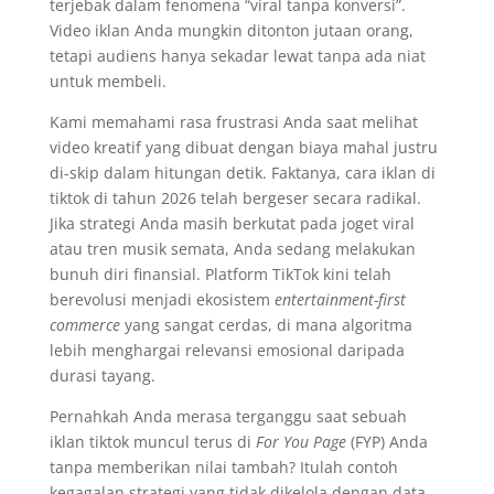
terjebak dalam fenomena “viral tanpa konversi”.
Video iklan Anda mungkin ditonton jutaan orang,
tetapi audiens hanya sekadar lewat tanpa ada niat
untuk membeli.
Kami memahami rasa frustrasi Anda saat melihat
video kreatif yang dibuat dengan biaya mahal justru
di-skip dalam hitungan detik. Faktanya, cara iklan di
tiktok di tahun 2026 telah bergeser secara radikal.
Jika strategi Anda masih berkutat pada joget viral
atau tren musik semata, Anda sedang melakukan
bunuh diri finansial. Platform TikTok kini telah
berevolusi menjadi ekosistem
entertainment-first
commerce
yang sangat cerdas, di mana algoritma
lebih menghargai relevansi emosional daripada
durasi tayang.
Pernahkah Anda merasa terganggu saat sebuah
iklan tiktok muncul terus di
For You Page
(FYP) Anda
tanpa memberikan nilai tambah? Itulah contoh
kegagalan strategi yang tidak dikelola dengan data.