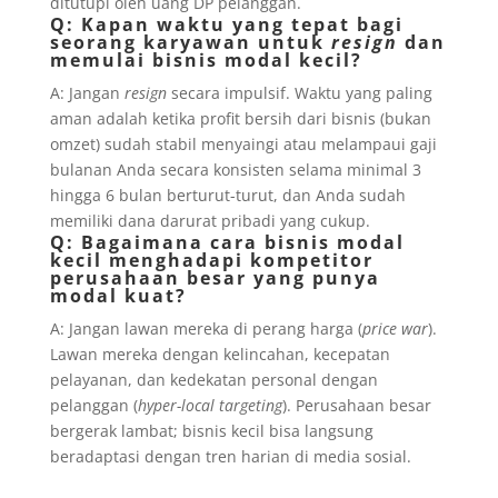
ditutupi oleh uang DP pelanggan.
Q: Kapan waktu yang tepat bagi
seorang karyawan untuk
resign
dan
memulai bisnis modal kecil?
A: Jangan
resign
secara impulsif. Waktu yang paling
aman adalah ketika profit bersih dari bisnis (bukan
omzet) sudah stabil menyaingi atau melampaui gaji
bulanan Anda secara konsisten selama minimal 3
hingga 6 bulan berturut-turut, dan Anda sudah
memiliki dana darurat pribadi yang cukup.
Q: Bagaimana cara bisnis modal
kecil menghadapi kompetitor
perusahaan besar yang punya
modal kuat?
A: Jangan lawan mereka di perang harga (
price war
).
Lawan mereka dengan kelincahan, kecepatan
pelayanan, dan kedekatan personal dengan
pelanggan (
hyper-local targeting
). Perusahaan besar
bergerak lambat; bisnis kecil bisa langsung
beradaptasi dengan tren harian di media sosial.