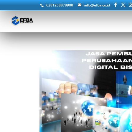
+6281258878900
hello@efba.co.id