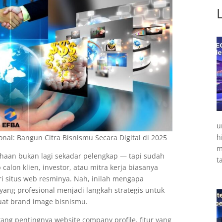
u
h
al: Bangun Citra Bisnismu Secara Digital di 2025
m
sahaan bukan lagi sekadar pelengkap — tapi sudah
t
 calon klien, investor, atau mitra kerja biasanya
ri situs web resminya. Nah, inilah mengapa
ang profesional menjadi langkah strategis untuk
at brand image bisnismu.
ang pentingnya website company profile, fitur yang