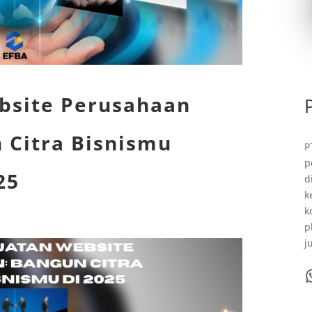
bsite Perusahaan
 Citra Bisnismu
P
p
25
d
k
k
p
j
WhatsA