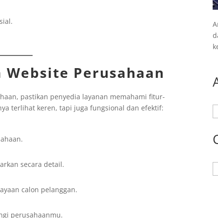
ial.
A
d
k
m Website Perusahaan
haan, pastikan penyedia layanan memahami fitur-
ya terlihat keren, tapi juga fungsional dan efektif:
A
usahaan.
rkan secara detail.
K
cayaan calon pelanggan.
ngi perusahaanmu.