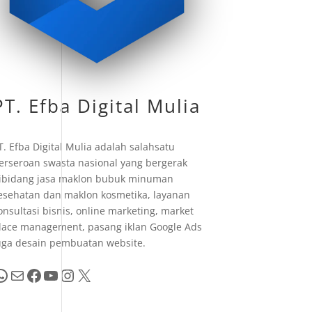
PT. Efba Digital Mulia
T. Efba Digital Mulia adalah salahsatu
erseroan swasta nasional yang bergerak
ibidang jasa maklon bubuk minuman
esehatan dan maklon kosmetika, layanan
onsultasi bisnis, online marketing, market
lace management, pasang iklan Google Ads
uga desain pembuatan website.
pp
Mail
Facebook
YouTube
Instagram
X