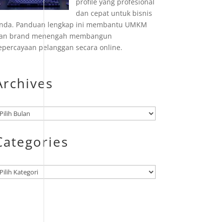
profile yang profesional
dan cepat untuk bisnis
nda. Panduan lengkap ini membantu UMKM
an brand menengah membangun
epercayaan pelanggan secara online.
Archives
rsip
Categories
ategori