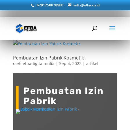
+6281258878900
hello@efba.co.id
Pembuatan Izin Pabrik Kosmetik
oleh
efbadigitalmulia
|
Sep 4, 2022
|
artikel
Pembuatan Izin
Pabrik