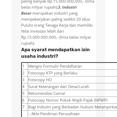
paling banyak Rp.15.000.000.000,- (lima
belas milyar rupiah);
3. Industri
Besar
merupakan industri yang
mempekerjakan paling sedikit 20 (dua
Puluh) orang Tenaga Kerja dan memiliki
Nilai Investasi lebih dari
Rp.15.000.000.000,- (lima belas milyar
rupiah).
Apa syarat mendapatkan izin
usaha industri?
1
Mengisi Formulir Pendaftaran
2
Fotocopy KTP yang Berlaku
3
Fotocopy HO
4
Surat Keterangan dari Desa/Lurah
5
Rekomendasi Camat
6
Fotocopy Nomor Pokok Wajib Pajak (NPWP)
7
Bagi Industri yang Berbadan Hukum Melampirkan
– Akte Pendirian Perusahaan