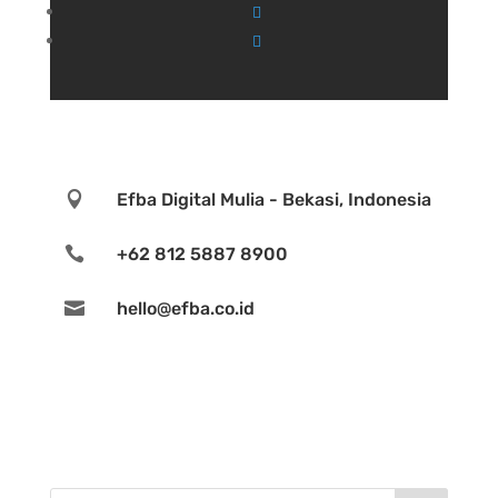

Efba Digital Mulia - Bekasi, Indonesia

+62 812 5887 8900

hello@efba.co.id