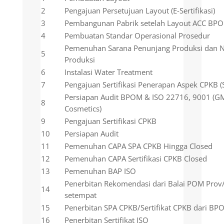
2
Pengajuan Persetujuan Layout (E-Sertifikasi)
3
Pembangunan Pabrik setelah Layout ACC BP
4
Pembuatan Standar Operasional Prosedur
Pemenuhan Sarana Penunjang Produksi dan 
5
Produksi
6
Instalasi Water Treatment
7
Pengajuan Sertifikasi Penerapan Aspek CPKB 
Persiapan Audit BPOM & ISO 22716, 9001 (G
8
Cosmetics)
9
Pengajuan Sertifikasi CPKB
10
Persiapan Audit
11
Pemenuhan CAPA SPA CPKB Hingga Closed
12
Pemenuhan CAPA Sertifikasi CPKB Closed
13
Pemenuhan BAP ISO
Penerbitan Rekomendasi dari Balai POM Prov
14
setempat
15
Penerbitan SPA CPKB/Sertifikat CPKB dari BP
16
Penerbitan Sertifikat ISO