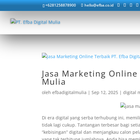
+6281258878900
hello@efba.co.id
Jasa Marketing Online 
Mulia
oleh
efbadigitalmulia
|
Sep 12, 2025
|
digital
Di era digital yang serba terhubung ini, memil
tidak lagi cukup. Tantangan terbesar bagi se
“kebisingan” digital dan menjangkau calon pe
yang tak terhitung jumlahnya. Anda bisa memili