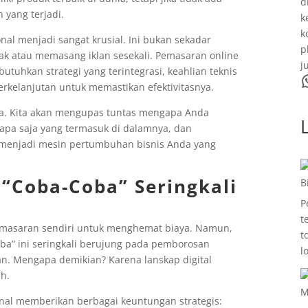
d
 yang terjadi.
k
k
onal menjadi sangat krusial. Ini bukan sekadar
p
ak atau memasang iklan sesekali. Pemasaran online
j
uhkan strategi yang terintegrasi, keahlian teknis
WhatsA
berkelanjutan untuk memastikan efektivitasnya.
da. Kita akan mengupas tuntas mengapa Anda
apa saja yang termasuk di dalamnya, dan
 menjadi mesin pertumbuhan bisnis Anda yang
Coba-Coba” Seringkali
B
P
t
emasaran sendiri untuk menghemat biaya. Namun,
t
oba” ini seringkali berujung pada pemborosan
l
kan. Mengapa demikian? Karena lanskap digital
h.
M
nal memberikan berbagai keuntungan strategis: