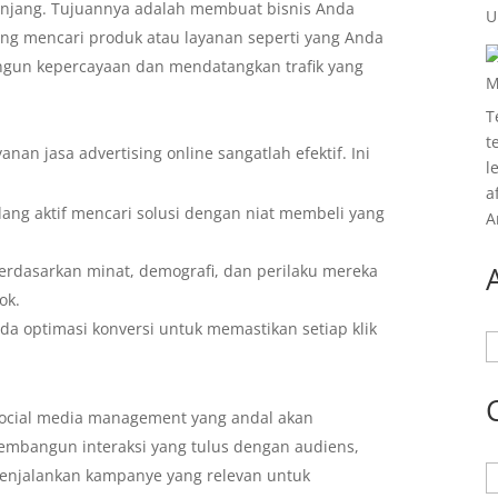
 panjang. Tujuannya adalah membuat bisnis Anda
U
ng mencari produk atau layanan seperti yang Anda
angun kepercayaan dan mendatangkan trafik yang
M
T
t
anan jasa advertising online sangatlah efektif. Ini
l
a
ng aktif mencari solusi dengan niat membeli yang
A
rdasarkan minat, demografi, dan perilaku mereka
ok.
da optimasi konversi untuk memastikan setiap klik
A
a social media management yang andal akan
embangun interaksi yang tulus dengan audiens,
K
enjalankan kampanye yang relevan untuk