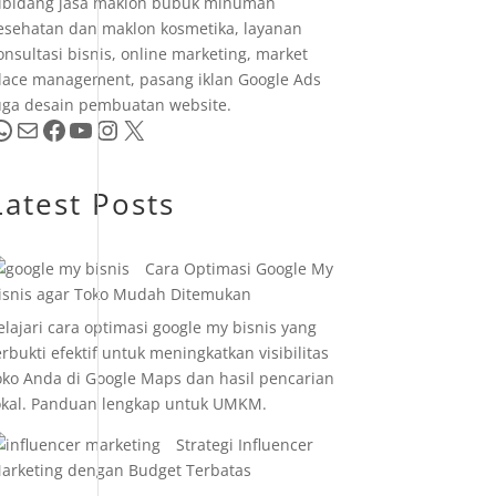
ibidang jasa maklon bubuk minuman
esehatan dan maklon kosmetika, layanan
onsultasi bisnis, online marketing, market
lace management, pasang iklan Google Ads
uga desain pembuatan website.
pp
Mail
Facebook
YouTube
Instagram
X
Latest Posts
Cara Optimasi Google My
isnis agar Toko Mudah Ditemukan
elajari cara optimasi google my bisnis yang
erbukti efektif untuk meningkatkan visibilitas
oko Anda di Google Maps dan hasil pencarian
okal. Panduan lengkap untuk UMKM.
Strategi Influencer
arketing dengan Budget Terbatas