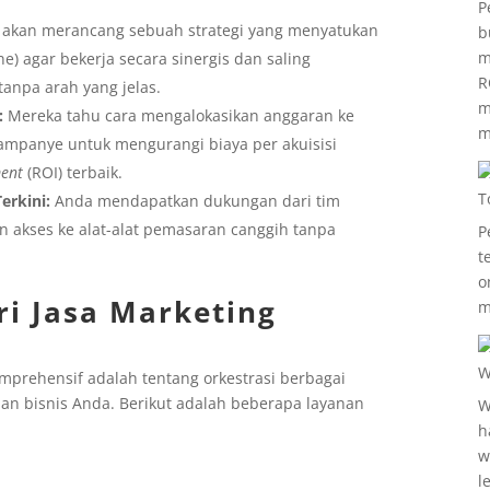
P
 akan merancang sebuah strategi yang menyatukan
b
m
ine) agar bekerja secara sinergis dan saling
R
tanpa arah yang jelas.
m
:
Mereka tahu cara mengalokasikan anggaran ke
m
kampanye untuk mengurangi biaya per akuisisi
ment
(ROI) terbaik.
T
erkini:
Anda mendapatkan dukungan dari tim
 dan akses ke alat-alat pemasaran canggih tanpa
P
t
o
ri Jasa Marketing
m
W
mprehensif adalah tentang orkestrasi berbagai
an bisnis Anda. Berikut adalah beberapa layanan
W
h
w
l