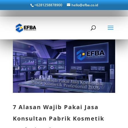
+6281258878900
hello@efba.co.id
7 Alasan Wajib Pakai Jasa
Konsultan Pabrik Kosmetik