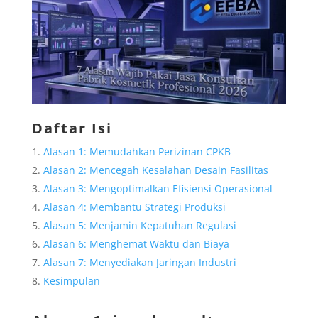
Daftar Isi
Alasan 1: Memudahkan Perizinan CPKB
Alasan 2: Mencegah Kesalahan Desain Fasilitas
Alasan 3: Mengoptimalkan Efisiensi Operasional
Alasan 4: Membantu Strategi Produksi
Alasan 5: Menjamin Kepatuhan Regulasi
Alasan 6: Menghemat Waktu dan Biaya
Alasan 7: Menyediakan Jaringan Industri
Kesimpulan