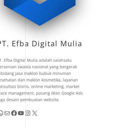
PT. Efba Digital Mulia
T. Efba Digital Mulia adalah salahsatu
erseroan swasta nasional yang bergerak
ibidang jasa maklon bubuk minuman
esehatan dan maklon kosmetika, layanan
onsultasi bisnis, online marketing, market
lace management, pasang iklan Google Ads
uga desain pembuatan website.
pp
Mail
Facebook
YouTube
Instagram
X