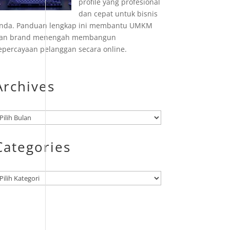
profile yang profesional
dan cepat untuk bisnis
nda. Panduan lengkap ini membantu UMKM
an brand menengah membangun
epercayaan pelanggan secara online.
Archives
rsip
Categories
ategori