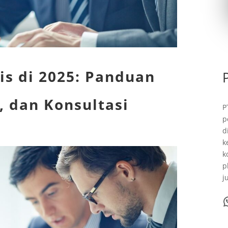
nis di 2025: Panduan
i, dan Konsultasi
P
p
d
k
k
p
j
WhatsA