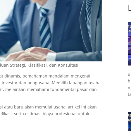
duan Strategi, Klasifikasi, dan Konsultasi
u
ngat dinamis, pemahaman mendalam mengenai
h
ap investor dan pengusaha. Memilih lapangan usaha
m
saat, melainkan memahami fundamental pasar dan
t
 atau baru akan memulai usaha, artikel ini akan
ikasi, serta estimasi biaya profesional untuk