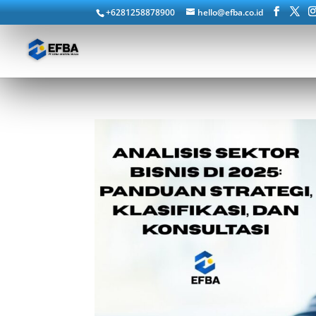
+6281258878900
hello@efba.co.id