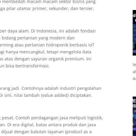
erlu membedah macam macam sektor bisnis yang
a pilar utama: primer, sekunder, dan tersier.
er daya alam. Di Indonesia, ini adalah fondasi
di bidang pertanian yang modern dan
rming atau pertanian hidroponik berbasis IoT
k lagi hanya mencangkul, tetapi mengelola data
as atas dengan sayuran organik premium. Ini
l
pun bisa bertransformasi.
a
A
rang jadi. Contohnya adalah industri pengolahan
Di sini, nilai tambah (value added) diciptakan.
pesat. Contoh perdagangan jasa meliputi logistik,
an. Di era digital, batas antara produk dan jasa
i dijual dengan balutan layanan (product as a