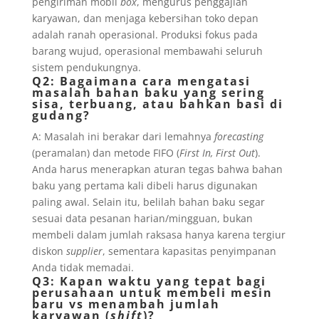
pengiriman mobil
box
, mengurus penggajian
karyawan, dan menjaga kebersihan toko depan
adalah ranah operasional. Produksi fokus pada
barang wujud, operasional membawahi seluruh
sistem pendukungnya.
Q2: Bagaimana cara mengatasi
masalah bahan baku yang sering
sisa, terbuang, atau bahkan basi di
gudang?
A: Masalah ini berakar dari lemahnya
forecasting
(peramalan) dan metode FIFO (
First In, First Out
).
Anda harus menerapkan aturan tegas bahwa bahan
baku yang pertama kali dibeli harus digunakan
paling awal. Selain itu, belilah bahan baku segar
sesuai data pesanan harian/mingguan, bukan
membeli dalam jumlah raksasa hanya karena tergiur
diskon
supplier
, sementara kapasitas penyimpanan
Anda tidak memadai.
Q3: Kapan waktu yang tepat bagi
perusahaan untuk membeli mesin
baru vs menambah jumlah
karyawan (
shift
)?