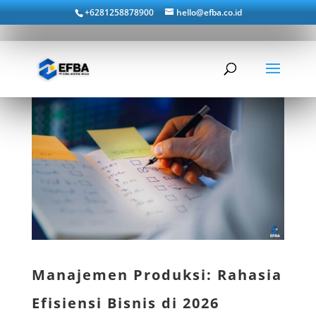
+6281258878900
hello@efba.co.id
Manajemen Produksi: Rahasia
Efisiensi Bisnis di 2026