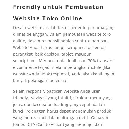
Friendly untuk Pembuatan
Website Toko Online
Desain website adalah faktor penentu pertama yang
dilihat pelanggan. Dalam pembuatan website toko
online, desain responsif adalah suatu keharusan.
Website Anda harus tampil sempurna di semua
perangkat, baik desktop, tablet, maupun
smartphone. Menurut data, lebih dari 70% transaksi
e-commerce terjadi melalui perangkat mobile. Jika
website Anda tidak responsif, Anda akan kehilangan
banyak pelanggan potensial.
Selain responsif, pastikan website Anda user-
friendly. Navigasi yang intuitif, struktur menu yang
jelas, dan kecepatan loading yang cepat adalah
kunci. Pelanggan harus dapat menemukan produk
yang mereka cari dalam hitungan detik. Gunakan
tombol CTA (Call to Action) yang menonjol dan