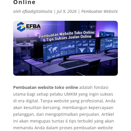
Online
oleh
efbadigitalmulia
|
Jul 9, 2026
|
Pembuatan Website
Pembuatan website toko online
adalah fondasi
utama bagi setiap pelaku UMKM yang ingin sukses
di era digital. Tanpa website yang profesional, Anda
akan kesulitan bersaing, membangun kepercayaan
pelanggan, dan mengoptimalkan penjualan. Artikel
ini akan mengupas tuntas 6 tips terbukti yang akan
memandu Anda dalam proses pembuatan website