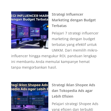
Strategi Influencer
Marketing dengan Budget
Terbatas
Pelajari 7 strategi influencer
marketing dengan budget
terbatas yang efektif untuk
UMKM. Dari memilih mikro-
influencer hingga mengukur ROI, panduan lengkap
ini membantu Anda memulai kampanye hemat
tanpa mengorbankan hasil.
Strategi Iklan Shopee Ads
dan Tokopedia Ads agar
Lebih Efisien
Pelajari strategi Shopee Ads
yang efisien dan terbukti