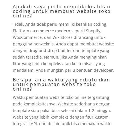
Apakah saya perlu memiliki keahlian
coding untuk membuat website toko
online?
Tidak, Anda tidak perlu memiliki keahlian coding.
Platform e-commerce modern seperti Shopify,
WooCommerce, dan Wix Stores dirancang untuk
pengguna non-teknis. Anda dapat membuat website
dengan drag-and-drop builder dan template yang
sudah tersedia. Namun, jika Anda menginginkan
fitur yang lebih kompleks atau kustomisasi yang
mendalam, Anda mungkin perlu bantuan developer.
Berapa lama waktu yang dibutuhkan
untuk pembuatan website toko
online?
Waktu pembuatan website toko online tergantung
pada kompleksitasnya. Website sederhana dengan
template siap pakai bisa selesai dalam 1-2 minggu.
Website yang lebih kompleks dengan fitur kustom,
integrasi API, dan desain unik bisa memakan waktu