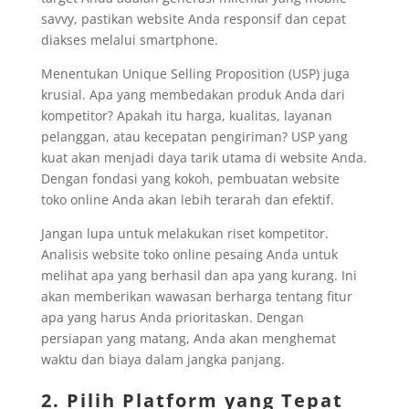
savvy, pastikan website Anda responsif dan cepat
diakses melalui smartphone.
Menentukan Unique Selling Proposition (USP) juga
krusial. Apa yang membedakan produk Anda dari
kompetitor? Apakah itu harga, kualitas, layanan
pelanggan, atau kecepatan pengiriman? USP yang
kuat akan menjadi daya tarik utama di website Anda.
Dengan fondasi yang kokoh, pembuatan website
toko online Anda akan lebih terarah dan efektif.
Jangan lupa untuk melakukan riset kompetitor.
Analisis website toko online pesaing Anda untuk
melihat apa yang berhasil dan apa yang kurang. Ini
akan memberikan wawasan berharga tentang fitur
apa yang harus Anda prioritaskan. Dengan
persiapan yang matang, Anda akan menghemat
waktu dan biaya dalam jangka panjang.
2. Pilih Platform yang Tepat