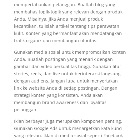
mempertahankan pelanggan. Buatlah blog yang
membahas topik-topik yang relevan dengan produk
Anda. Misalnya, jika Anda menjual produk
kecantikan, tulislah artikel tentang tips perawatan
kulit. Konten yang bermanfaat akan mendatangkan
trafik organik dan membangun otoritas.
Gunakan media sosial untuk mempromosikan konten
Anda. Buatlah postingan yang menarik dengan
gambar dan video berkualitas tinggi. Gunakan fitur
stories, reels, dan live untuk berinteraksi langsung
dengan audiens. Jangan lupa untuk menyertakan
link ke website Anda di setiap postingan. Dengan
strategi konten yang konsisten, Anda akan
membangun brand awareness dan loyalitas
pelanggan.
Iklan berbayar juga merupakan komponen penting.
Gunakan Google Ads untuk menargetkan kata kunci
yang relevan. Iklan di media sosial seperti Facebook