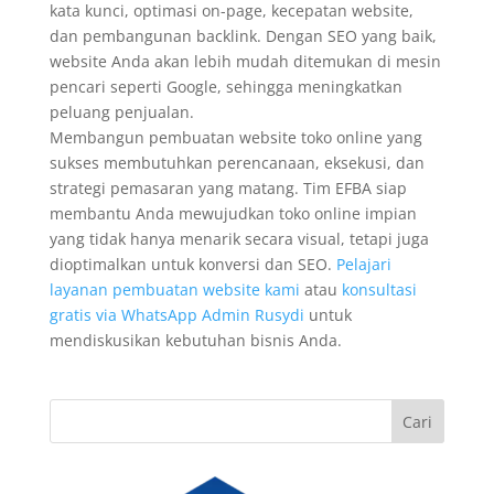
kata kunci, optimasi on-page, kecepatan website,
dan pembangunan backlink. Dengan SEO yang baik,
website Anda akan lebih mudah ditemukan di mesin
pencari seperti Google, sehingga meningkatkan
peluang penjualan.
Membangun pembuatan website toko online yang
sukses membutuhkan perencanaan, eksekusi, dan
strategi pemasaran yang matang. Tim EFBA siap
membantu Anda mewujudkan toko online impian
yang tidak hanya menarik secara visual, tetapi juga
dioptimalkan untuk konversi dan SEO.
Pelajari
layanan pembuatan website kami
atau
konsultasi
gratis via WhatsApp Admin Rusydi
untuk
mendiskusikan kebutuhan bisnis Anda.
Cari