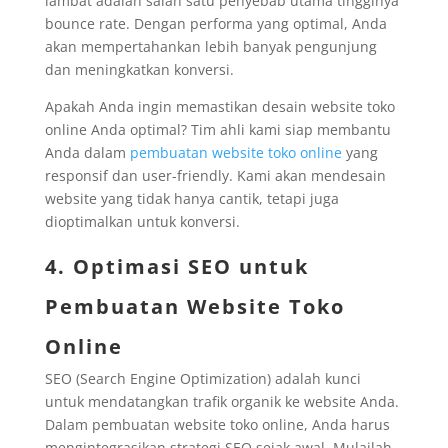
lambat adalah salah satu penyebab utama tingginya
bounce rate. Dengan performa yang optimal, Anda
akan mempertahankan lebih banyak pengunjung
dan meningkatkan konversi.
Apakah Anda ingin memastikan desain website toko
online Anda optimal? Tim ahli kami siap membantu
Anda dalam
pembuatan website toko online
yang
responsif dan user-friendly. Kami akan mendesain
website yang tidak hanya cantik, tetapi juga
dioptimalkan untuk konversi.
4. Optimasi SEO untuk
Pembuatan Website Toko
Online
SEO (Search Engine Optimization) adalah kunci
untuk mendatangkan trafik organik ke website Anda.
Dalam pembuatan website toko online, Anda harus
mengintegrasikan strategi SEO sejak awal. Mulailah