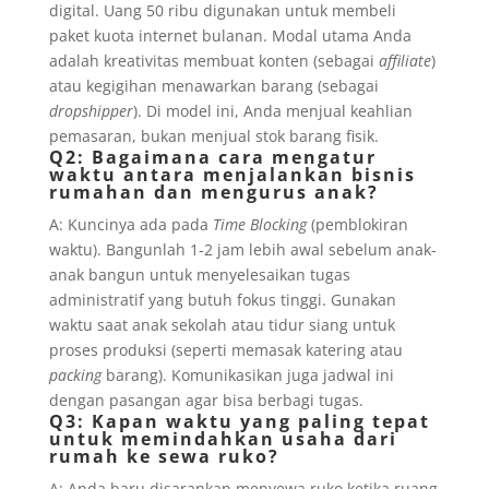
digital. Uang 50 ribu digunakan untuk membeli
paket kuota internet bulanan. Modal utama Anda
adalah kreativitas membuat konten (sebagai
affiliate
)
atau kegigihan menawarkan barang (sebagai
dropshipper
). Di model ini, Anda menjual keahlian
pemasaran, bukan menjual stok barang fisik.
Q2: Bagaimana cara mengatur
waktu antara menjalankan bisnis
rumahan dan mengurus anak?
A: Kuncinya ada pada
Time Blocking
(pemblokiran
waktu). Bangunlah 1-2 jam lebih awal sebelum anak-
anak bangun untuk menyelesaikan tugas
administratif yang butuh fokus tinggi. Gunakan
waktu saat anak sekolah atau tidur siang untuk
proses produksi (seperti memasak katering atau
packing
barang). Komunikasikan juga jadwal ini
dengan pasangan agar bisa berbagi tugas.
Q3: Kapan waktu yang paling tepat
untuk memindahkan usaha dari
rumah ke sewa ruko?
A: Anda baru disarankan menyewa ruko ketika ruang