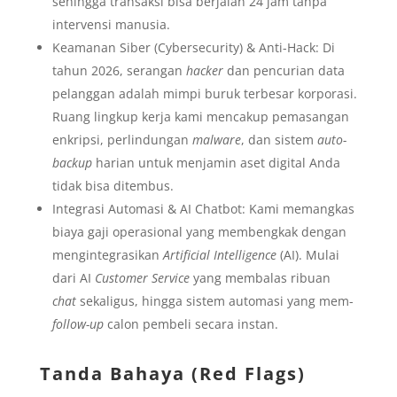
sehingga transaksi bisa berjalan 24 jam tanpa
intervensi manusia.
Keamanan Siber (Cybersecurity) & Anti-Hack: Di
tahun 2026, serangan
hacker
dan pencurian data
pelanggan adalah mimpi buruk terbesar korporasi.
Ruang lingkup kerja kami mencakup pemasangan
enkripsi, perlindungan
malware
, dan sistem
auto-
backup
harian untuk menjamin aset digital Anda
tidak bisa ditembus.
Integrasi Automasi & AI Chatbot: Kami memangkas
biaya gaji operasional yang membengkak dengan
mengintegrasikan
Artificial Intelligence
(AI). Mulai
dari AI
Customer Service
yang membalas ribuan
chat
sekaligus, hingga sistem automasi yang mem-
follow-up
calon pembeli secara instan.
Tanda Bahaya (Red Flags)