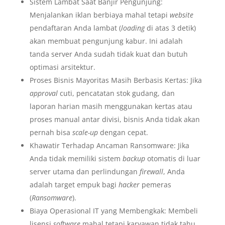
Sistem Lambat Saat Banjir Pengunjung:
Menjalankan iklan berbiaya mahal tetapi
website
pendaftaran Anda lambat (
loading
di atas 3 detik)
akan membuat pengunjung kabur. Ini adalah
tanda server Anda sudah tidak kuat dan butuh
optimasi arsitektur.
Proses Bisnis Mayoritas Masih Berbasis Kertas: Jika
approval
cuti, pencatatan stok gudang, dan
laporan harian masih menggunakan kertas atau
proses manual antar divisi, bisnis Anda tidak akan
pernah bisa
scale-up
dengan cepat.
Khawatir Terhadap Ancaman Ransomware: Jika
Anda tidak memiliki sistem
backup
otomatis di luar
server utama dan perlindungan
firewall
, Anda
adalah target empuk bagi
hacker
pemeras
(
Ransomware
).
Biaya Operasional IT yang Membengkak: Membeli
lisensi
software
mahal tetapi karyawan tidak tahu