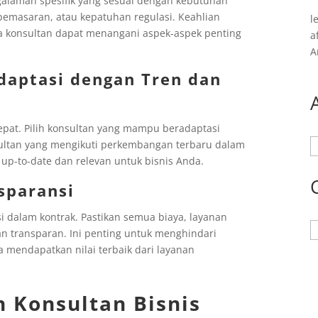
ngalaman spesifik yang sesuai dengan kebutuhan
emasaran, atau kepatuhan regulasi. Keahlian
l
 konsultan dapat menangani aspek-aspek penting
a
A
aptasi dengan Tren dan
epat. Pilih konsultan yang mampu beradaptasi
A
sultan yang mengikuti perkembangan terbaru dalam
 up-to-date dan relevan untuk bisnis Anda.
sparansi
i dalam kontrak. Pastikan semua biaya, layanan
K
an transparan. Ini penting untuk menghindari
endapatkan nilai terbaik dari layanan
n Konsultan Bisnis