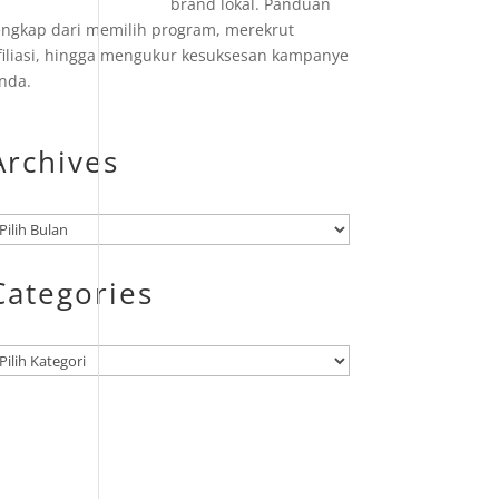
brand lokal. Panduan
engkap dari memilih program, merekrut
filiasi, hingga mengukur kesuksesan kampanye
nda.
Archives
rsip
Categories
ategori