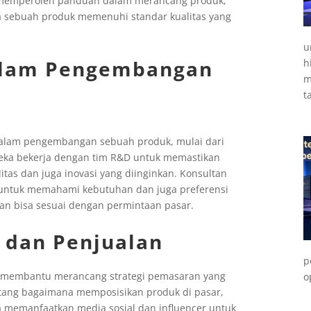
t memperoleh panduan dalam merancang produk,
 sebuah produk memenuhi standar kualitas yang
u
alam Pengembangan
h
m
t
 dalam pengembangan sebuah produk, mulai dari
eka bekerja dengan tim R&D untuk memastikan
as dan juga inovasi yang diinginkan. Konsultan
 untuk memahami kebutuhan dan juga preferensi
n bisa sesuai dengan permintaan pasar.
 dan Penjualan
p
a membantu merancang strategi pemasaran yang
o
ntang bagaimana memposisikan produk di pasar,
a memanfaatkan media sosial dan influencer untuk