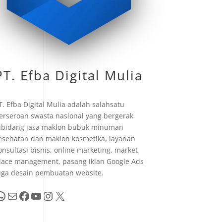
PT. Efba Digital Mulia
T. Efba Digital Mulia adalah salahsatu
erseroan swasta nasional yang bergerak
ibidang jasa maklon bubuk minuman
esehatan dan maklon kosmetika, layanan
onsultasi bisnis, online marketing, market
lace management, pasang iklan Google Ads
uga desain pembuatan website.
pp
Mail
Facebook
YouTube
Instagram
X