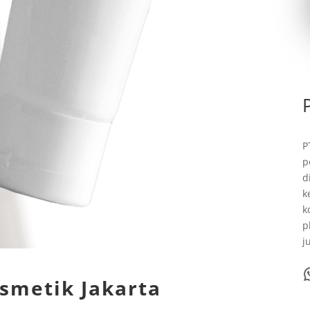
P
p
d
k
k
p
j
WhatsA
osmetik Jakarta