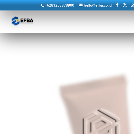
+6281258878900
hello@efba.co.id