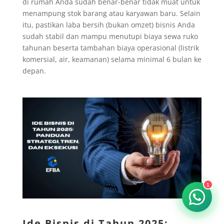
di rumah Anda sudah benar-benar tidak muat untuk
menampung stok barang atau karyawan baru. Selain
itu, pastikan laba bersih (bukan omzet) bisnis Anda
sudah stabil dan mampu menutupi biaya sewa ruko
tahunan beserta tambahan biaya operasional (listrik
komersial, air, keamanan) selama minimal 6 bulan ke
depan.
1
Ide Bisnis di Tahun 2025: