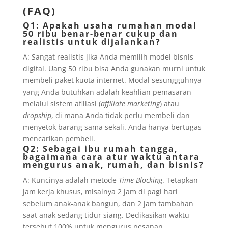
(FAQ)
Q1: Apakah usaha rumahan modal
50 ribu benar-benar cukup dan
realistis untuk dijalankan?
A: Sangat realistis jika Anda memilih model bisnis
digital. Uang 50 ribu bisa Anda gunakan murni untuk
membeli paket kuota internet. Modal sesungguhnya
yang Anda butuhkan adalah keahlian pemasaran
melalui sistem afiliasi (
affiliate marketing
) atau
dropship
, di mana Anda tidak perlu membeli dan
menyetok barang sama sekali. Anda hanya bertugas
mencarikan pembeli.
Q2: Sebagai ibu rumah tangga,
bagaimana cara atur waktu antara
mengurus anak, rumah, dan bisnis?
A: Kuncinya adalah metode
Time Blocking
. Tetapkan
jam kerja khusus, misalnya 2 jam di pagi hari
sebelum anak-anak bangun, dan 2 jam tambahan
saat anak sedang tidur siang. Dedikasikan waktu
tersebut 100% untuk mengurus pesanan.