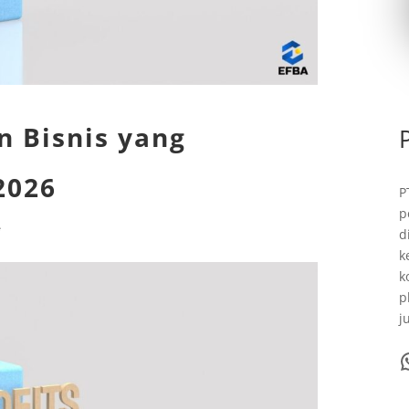
 Bisnis yang
2026
P
p
i
d
k
k
p
j
WhatsA