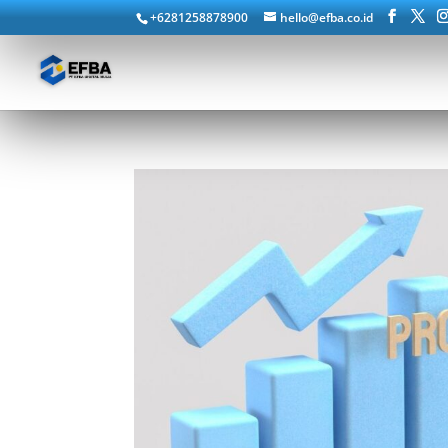
+6281258878900
hello@efba.co.id