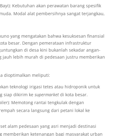
r Bayi): Kebutuhan akan perawatan barang spesifik
 muda. Modal alat pembersihnya sangat terjangkau,
s kuno yang mengatakan bahwa kesuksesan finansial
-kota besar. Dengan pemerataan infrastruktur
nguntungkan di desa kini bukanlah sekadar angan-
ng jauh lebih murah di pedesaan justru memberikan
a dioptimalkan meliputi:
an teknologi irigasi tetes atau hidroponik untuk
 siap dikirim ke
supermarket
di kota besar.
lier
): Memotong rantai tengkulak dengan
rempah secara langsung dari petani lokal ke
set alam pedesaan yang asri menjadi destinasi
ng memberikan ketenangan bagi masyarakat urban