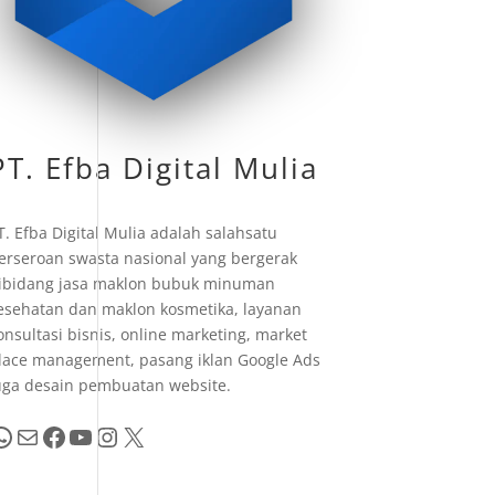
PT. Efba Digital Mulia
T. Efba Digital Mulia adalah salahsatu
erseroan swasta nasional yang bergerak
ibidang jasa maklon bubuk minuman
esehatan dan maklon kosmetika, layanan
onsultasi bisnis, online marketing, market
lace management, pasang iklan Google Ads
uga desain pembuatan website.
pp
Mail
Facebook
YouTube
Instagram
X