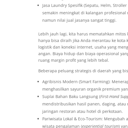
Jasa Laundry Spesifik (Sepatu, Helm, Strolle
semakin meningkat di kalangan profesional
namun nilai jual jasanya sangat tinggi.
Lebih jauh lagi, kita harus mematahkan mito
hanya bisa diraih jika Anda merantau ke kota
logistik dan koneksi internet, usaha yang me
angan. Biaya hidup dan biaya operasional ya
ruang margin profit yang lebih tebal.
Beberapa peluang strategis di daerah yang bis
Agribisnis Modern (Smart Farming): Menerapk
menghasilkan sayuran organik premium yang
Suplai Bahan Baku Langsung (
First-Hand Supp
mendistribusikan hasil panen, daging, atau 
jaringan restoran atau hotel di perkotaan.
Pariwisata Lokal & Eco-Tourism: Mengubah a
wisata pengalaman (
experiential tourism
) ya