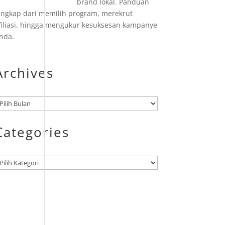
brand lokal. Panduan
engkap dari memilih program, merekrut
filiasi, hingga mengukur kesuksesan kampanye
nda.
Archives
rsip
Categories
ategori