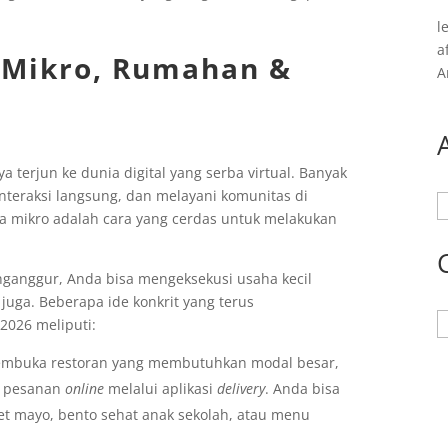
l
a
 Mikro, Rumahan &
A
erjun ke dunia digital yang serba virtual. Banyak
interaksi langsung, dan melayani komunitas di
A
ala mikro adalah cara yang cerdas untuk melakukan
nganggur, Anda bisa mengeksekusi usaha kecil
juga. Beberapa ide konkrit yang terus
K
2026 meliputi:
 membuka restoran yang membutuhkan modal besar,
i pesanan
online
melalui aplikasi
delivery
. Anda bisa
iet mayo, bento sehat anak sekolah, atau menu