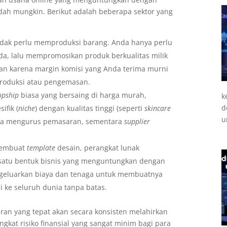
ndah mungkin. Berikut adalah beberapa sektor yang
 tidak perlu memproduksi barang. Anda hanya perlu
, lalu mempromosikan produk berkualitas milik
kan karena margin komisi yang Anda terima murni
produksi atau pengemasan.
opship
biasa yang bersaing di harga murah,
k
d
ifik (
niche
) dengan kualitas tinggi (seperti
skincare
u
da mengurus pemasaran, sementara
supplier
 Membuat
template
desain, perangkat lunak
satu bentuk bisnis yang menguntungkan dengan
ngeluarkan biaya dan tenaga untuk membuatnya
li ke seluruh dunia tanpa batas.
aran yang tepat akan secara konsisten melahirkan
kat risiko finansial yang sangat minim bagi para