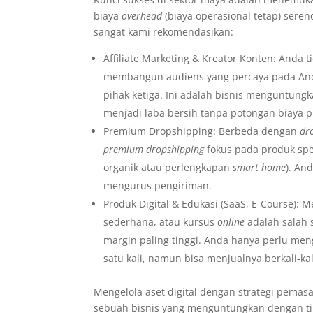
biaya
overhead
(biaya operasional tetap) sere
sangat kami rekomendasikan:
Affiliate Marketing & Kreator Konten: Anda
membangun audiens yang percaya pada Anda
pihak ketiga. Ini adalah bisnis menguntung
menjadi laba bersih tanpa potongan biaya 
Premium Dropshipping: Berbeda dengan
dr
premium dropshipping
fokus pada produk spes
organik atau perlengkapan
smart home
). An
mengurus pengiriman.
Produk Digital & Edukasi (SaaS, E-Course):
sederhana, atau kursus
online
adalah salah 
margin paling tinggi. Anda hanya perlu me
satu kali, namun bisa menjualnya berkali-ka
Mengelola aset digital dengan strategi pemas
sebuah bisnis yang menguntungkan dengan ting