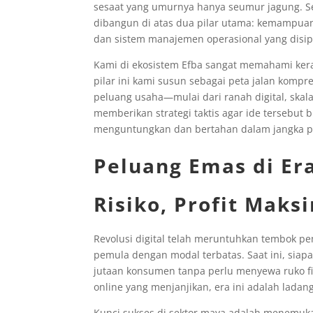
sesaat yang umurnya hanya seumur jagung. S
dibangun di atas dua pilar utama: kemampua
dan sistem manajemen operasional yang disip
Kami di ekosistem Efba sangat memahami kerag
pilar ini kami susun sebagai peta jalan kom
peluang usaha—mulai dari ranah digital, ska
memberikan strategi taktis agar ide tersebut
menguntungkan dan bertahan dalam jangka p
Peluang Emas di Era
Risiko, Profit Maks
Revolusi digital telah meruntuhkan tembok p
pemula dengan modal terbatas. Saat ini, sia
jutaan konsumen tanpa perlu menyewa ruko fisi
online yang menjanjikan, era ini adalah lada
Kunci sukses di sektor maya adalah menemu