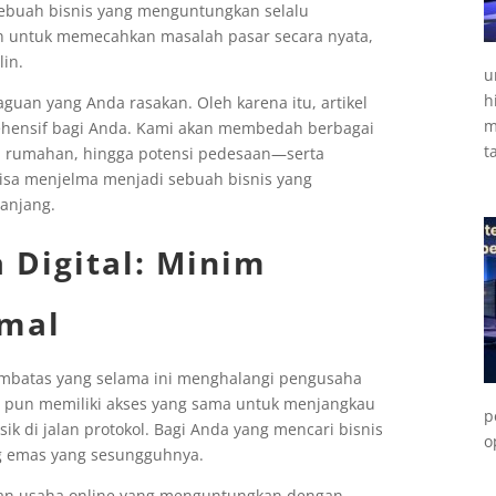
ebuah bisnis yang menguntungkan selalu
n untuk memecahkan masalah pasar secara nyata,
lin.
u
h
uan yang Anda rasakan. Oleh karena itu, artikel
m
prehensif bagi Anda. Kami akan membedah berbagai
t
la rumahan, hingga potensi pedesaan—serta
 bisa menjelma menjadi sebuah bisnis yang
anjang.
 Digital
: Minim
imal
embatas yang selama ini menghalangi pengusaha
pa pun memiliki akses yang sama untuk menjangkau
p
k di jalan protokol. Bagi Anda yang mencari bisnis
o
ng emas yang sesungguhnya.
kan usaha online yang menguntungkan dengan