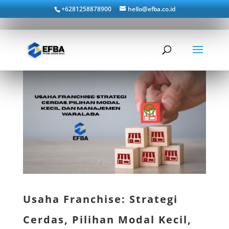
+6281258878900
hello@efba.co.id
Usaha Franchise: Strategi
Cerdas, Pilihan Modal Kecil,