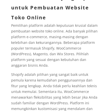
untuk Pembuatan Website
Toko Online
Pemilihan platform adalah keputusan krusial dalam
pembuatan website toko online. Ada banyak pilihan
platform e-commerce, masing-masing dengan
kelebihan dan kekurangannya. Beberapa platform
populer termasuk Shopify, WooCommerce
(WordPress), Magento, dan Wix Stores. Pilihlah
platform yang sesuai dengan kebutuhan dan
anggaran bisnis Anda.
Shopify adalah pilihan yang sangat baik untuk
pemula karena kemudahan penggunaannya dan
fitur yang lengkap. Anda tidak perlu keahlian teknis
untuk memulai. Sementara itu, WooCommerce
menawarkan fleksibilitas yang lebih besar jika Anda
sudah familiar dengan WordPress. Platform ini
memungkinkan kustomisasi yang mendalam dan