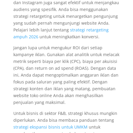
dan Instagram juga sangat efektif untuk menjangkau
audiens yang spesifik. Anda bisa menggunakan
strategi retargeting untuk menargetkan pengunjung
yang sudah pernah mengunjungi website Anda.
Pelajari lebih lanjut tentang
strategi retargeting
ampuh 2026
untuk meningkatkan konversi.
Jangan lupa untuk mengukur ROI dari setiap
kampanye iklan. Gunakan alat analitik untuk melacak
metrik seperti biaya per klik (CPC), biaya per akuisisi
(CPA), dan return on ad spend (ROAS). Dengan data
ini, Anda dapat mengoptimalkan anggaran iklan dan
fokus pada saluran yang paling efektif. Dengan
strategi konten dan iklan yang matang, pembuatan
website toko online Anda akan menghasilkan
penjualan yang maksimal.
Untuk bisnis di sektor F&B, strategi khusus mungkin
diperlukan. Anda bisa membaca panduan tentang
strategi ekspansi bisnis untuk UMKM
untuk