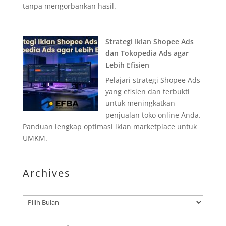
tanpa mengorbankan hasil.
Strategi Iklan Shopee Ads
dan Tokopedia Ads agar
Lebih Efisien
Pelajari strategi Shopee Ads
yang efisien dan terbukti
untuk meningkatkan
penjualan toko online Anda.
Panduan lengkap optimasi iklan marketplace untuk
UMKM.
Archives
Arsip