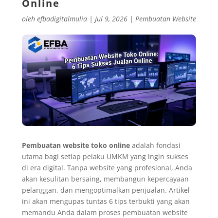
Online
oleh
efbadigitalmulia
|
Jul 9, 2026
|
Pembuatan Website
Pembuatan website toko online
adalah fondasi
utama bagi setiap pelaku UMKM yang ingin sukses
di era digital. Tanpa website yang profesional, Anda
akan kesulitan bersaing, membangun kepercayaan
pelanggan, dan mengoptimalkan penjualan. Artikel
ini akan mengupas tuntas 6 tips terbukti yang akan
memandu Anda dalam proses pembuatan website