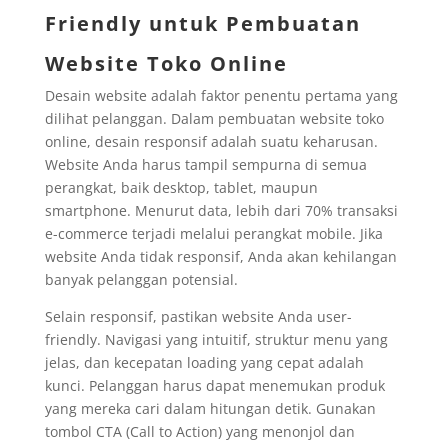
Friendly untuk Pembuatan
Website Toko Online
Desain website adalah faktor penentu pertama yang
dilihat pelanggan. Dalam pembuatan website toko
online, desain responsif adalah suatu keharusan.
Website Anda harus tampil sempurna di semua
perangkat, baik desktop, tablet, maupun
smartphone. Menurut data, lebih dari 70% transaksi
e-commerce terjadi melalui perangkat mobile. Jika
website Anda tidak responsif, Anda akan kehilangan
banyak pelanggan potensial.
Selain responsif, pastikan website Anda user-
friendly. Navigasi yang intuitif, struktur menu yang
jelas, dan kecepatan loading yang cepat adalah
kunci. Pelanggan harus dapat menemukan produk
yang mereka cari dalam hitungan detik. Gunakan
tombol CTA (Call to Action) yang menonjol dan