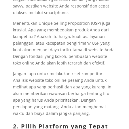
savvy, pastikan website Anda responsif dan cepat
diakses melalui smartphone.
Menentukan Unique Selling Proposition (USP) juga
krusial. Apa yang membedakan produk Anda dari
kompetitor? Apakah itu harga, kualitas, layanan
pelanggan, atau kecepatan pengiriman? USP yang
kuat akan menjadi daya tarik utama di website Anda.
Dengan fondasi yang kokoh, pembuatan website
toko online Anda akan lebih terarah dan efektif.
Jangan lupa untuk melakukan riset kompetitor.
Analisis website toko online pesaing Anda untuk
melihat apa yang berhasil dan apa yang kurang. Ini
akan memberikan wawasan berharga tentang fitur
apa yang harus Anda prioritaskan. Dengan
persiapan yang matang, Anda akan menghemat
waktu dan biaya dalam jangka panjang.
2. Pilih Platform yang Tepat