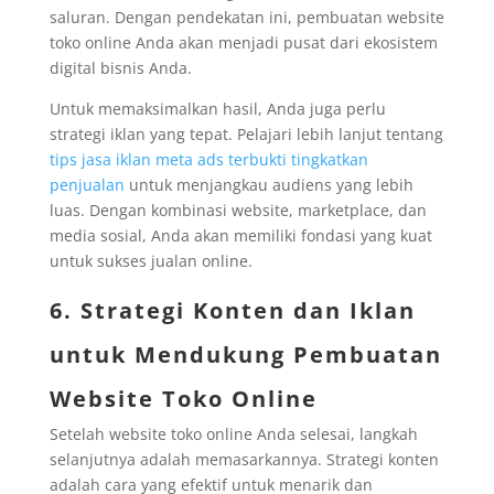
saluran. Dengan pendekatan ini, pembuatan website
toko online Anda akan menjadi pusat dari ekosistem
digital bisnis Anda.
Untuk memaksimalkan hasil, Anda juga perlu
strategi iklan yang tepat. Pelajari lebih lanjut tentang
tips jasa iklan meta ads terbukti tingkatkan
penjualan
untuk menjangkau audiens yang lebih
luas. Dengan kombinasi website, marketplace, dan
media sosial, Anda akan memiliki fondasi yang kuat
untuk sukses jualan online.
6. Strategi Konten dan Iklan
untuk Mendukung Pembuatan
Website Toko Online
Setelah website toko online Anda selesai, langkah
selanjutnya adalah memasarkannya. Strategi konten
adalah cara yang efektif untuk menarik dan