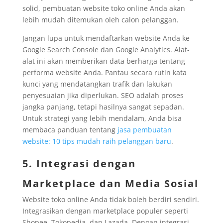
solid, pembuatan website toko online Anda akan
lebih mudah ditemukan oleh calon pelanggan.
Jangan lupa untuk mendaftarkan website Anda ke
Google Search Console dan Google Analytics. Alat-
alat ini akan memberikan data berharga tentang
performa website Anda. Pantau secara rutin kata
kunci yang mendatangkan trafik dan lakukan
penyesuaian jika diperlukan. SEO adalah proses
jangka panjang, tetapi hasilnya sangat sepadan.
Untuk strategi yang lebih mendalam, Anda bisa
membaca panduan tentang
jasa pembuatan
website: 10 tips mudah raih pelanggan baru
.
5. Integrasi dengan
Marketplace dan Media Sosial
Website toko online Anda tidak boleh berdiri sendiri.
Integrasikan dengan marketplace populer seperti
Shopee, Tokopedia, dan Lazada. Dengan integrasi