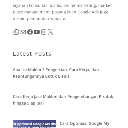
layanan konsultasi bisnis, online marketing, market
place management, pasang iklan Google Ads juga
desain pembuatan website.
WhatsApp
Mail
Facebook
YouTube
Instagram
X
Latest Posts
Apa Itu Maklon? Pengertian, Cara Kerja, dan
Keuntungannya untuk Bisnis
Cara Kerja Jasa Maklon dari Pengembangan Produk
hingga Siap Jual
Cara Optimasi Google My