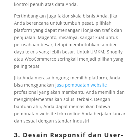
kontrol penuh atas data Anda.
Pertimbangkan juga faktor skala bisnis Anda. Jika
Anda berencana untuk tumbuh pesat, pilihlah
platform yang dapat menangani lonjakan trafik dan
penjualan. Magento, misalnya, sangat kuat untuk
perusahaan besar, tetapi membutuhkan sumber
daya teknis yang lebih besar. Untuk UMKM, Shopify
atau WooCommerce seringkali menjadi pilihan yang
paling tepat.
Jika Anda merasa bingung memilih platform, Anda
bisa menggunakan
jasa pembuatan website
profesional yang akan membantu Anda memilih dan
mengimplementasikan solusi terbaik. Dengan
bantuan ahli, Anda dapat memastikan bahwa
pembuatan website toko online Anda berjalan lancar
dan sesuai dengan standar industri.
3. Desain Responsif dan User-