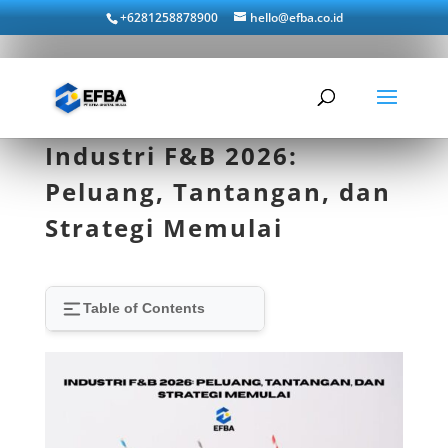
+6281258878900
hello@efba.co.id
Industri F&B 2026:
Peluang, Tantangan, dan
Strategi Memulai
Table of Contents