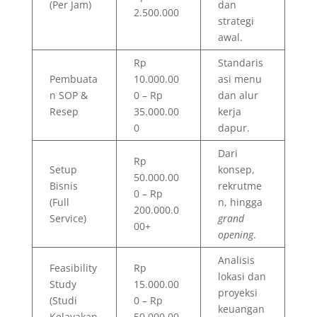
(Per Jam)
dan
2.500.000
strategi
awal.
Rp
Standaris
Pembuata
10.000.00
asi menu
n SOP &
0 – Rp
dan alur
Resep
35.000.00
kerja
0
dapur.
Dari
Rp
Setup
konsep,
50.000.00
Bisnis
rekrutme
0 – Rp
(Full
n, hingga
200.000.0
Service)
grand
00+
opening
.
Analisis
Feasibility
Rp
lokasi dan
Study
15.000.00
proyeksi
(Studi
0 – Rp
keuangan
Kelayakan
50.000.00