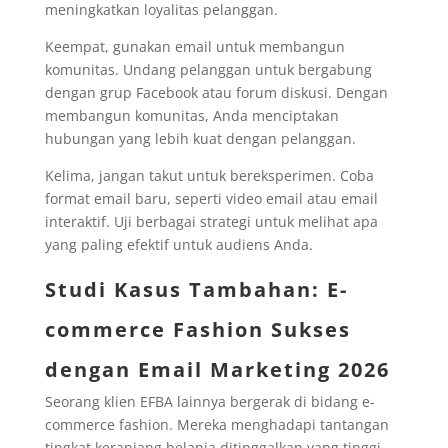
meningkatkan loyalitas pelanggan.
Keempat, gunakan email untuk membangun
komunitas. Undang pelanggan untuk bergabung
dengan grup Facebook atau forum diskusi. Dengan
membangun komunitas, Anda menciptakan
hubungan yang lebih kuat dengan pelanggan.
Kelima, jangan takut untuk bereksperimen. Coba
format email baru, seperti video email atau email
interaktif. Uji berbagai strategi untuk melihat apa
yang paling efektif untuk audiens Anda.
Studi Kasus Tambahan: E-
commerce Fashion Sukses
dengan Email Marketing 2026
Seorang klien EFBA lainnya bergerak di bidang e-
commerce fashion. Mereka menghadapi tantangan
tingkat keranjang belanja ditinggalkan yang tinggi.