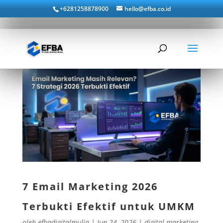
+6281258878900
hello@efba.co.id
7 Email Marketing 2026
Terbukti Efektif untuk UMKM
oleh
efbadigitalmulia
|
Jun 24, 2026
|
digital marketing