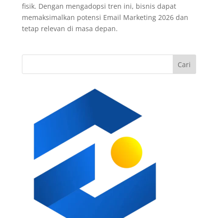
fisik. Dengan mengadopsi tren ini, bisnis dapat
memaksimalkan potensi Email Marketing 2026 dan
tetap relevan di masa depan.
Cari