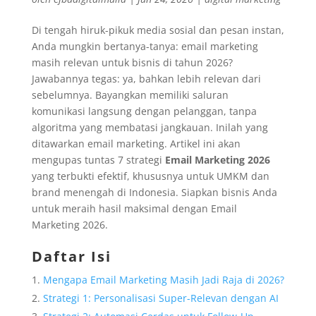
Di tengah hiruk-pikuk media sosial dan pesan instan,
Anda mungkin bertanya-tanya: email marketing
masih relevan untuk bisnis di tahun 2026?
Jawabannya tegas: ya, bahkan lebih relevan dari
sebelumnya. Bayangkan memiliki saluran
komunikasi langsung dengan pelanggan, tanpa
algoritma yang membatasi jangkauan. Inilah yang
ditawarkan email marketing. Artikel ini akan
mengupas tuntas 7 strategi
Email Marketing 2026
yang terbukti efektif, khususnya untuk UMKM dan
brand menengah di Indonesia. Siapkan bisnis Anda
untuk meraih hasil maksimal dengan Email
Marketing 2026.
Daftar Isi
Mengapa Email Marketing Masih Jadi Raja di 2026?
Strategi 1: Personalisasi Super-Relevan dengan AI