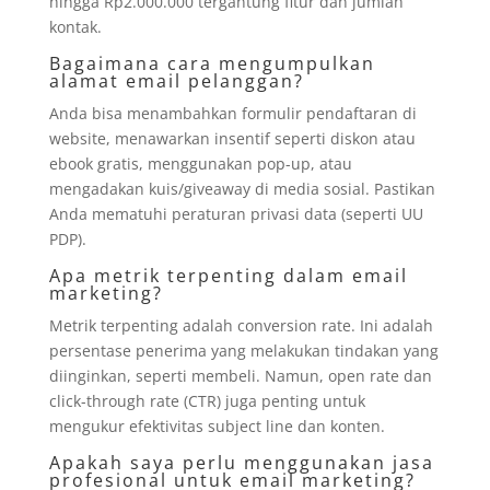
hingga Rp2.000.000 tergantung fitur dan jumlah
kontak.
Bagaimana cara mengumpulkan
alamat email pelanggan?
Anda bisa menambahkan formulir pendaftaran di
website, menawarkan insentif seperti diskon atau
ebook gratis, menggunakan pop-up, atau
mengadakan kuis/giveaway di media sosial. Pastikan
Anda mematuhi peraturan privasi data (seperti UU
PDP).
Apa metrik terpenting dalam email
marketing?
Metrik terpenting adalah conversion rate. Ini adalah
persentase penerima yang melakukan tindakan yang
diinginkan, seperti membeli. Namun, open rate dan
click-through rate (CTR) juga penting untuk
mengukur efektivitas subject line dan konten.
Apakah saya perlu menggunakan jasa
profesional untuk email marketing?