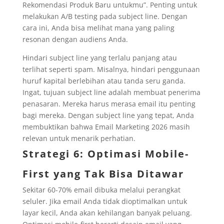
Rekomendasi Produk Baru untukmu”. Penting untuk
melakukan A/B testing pada subject line. Dengan
cara ini, Anda bisa melihat mana yang paling
resonan dengan audiens Anda.
Hindari subject line yang terlalu panjang atau
terlihat seperti spam. Misalnya, hindari penggunaan
huruf kapital berlebihan atau tanda seru ganda.
Ingat, tujuan subject line adalah membuat penerima
penasaran. Mereka harus merasa email itu penting
bagi mereka. Dengan subject line yang tepat, Anda
membuktikan bahwa Email Marketing 2026 masih
relevan untuk menarik perhatian.
Strategi 6: Optimasi Mobile-
First yang Tak Bisa Ditawar
Sekitar 60-70% email dibuka melalui perangkat
seluler. Jika email Anda tidak dioptimalkan untuk
layar kecil, Anda akan kehilangan banyak peluang.