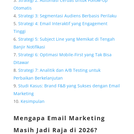
Strategi 2: Automasi Cerdas untuk Follow-Up
Otomatis
Strategi 3: Segmentasi Audiens Berbasis Perilaku
Strategi 4: Email Interaktif yang Engagement
Tinggi
Strategi 5: Subject Line yang Memikat di Tengah
Banjir Notifikasi
Strategi 6: Optimasi Mobile-First yang Tak Bisa
Ditawar
Strategi 7: Analitik dan A/B Testing untuk
Perbaikan Berkelanjutan
Studi Kasus: Brand F&B yang Sukses dengan Email
Marketing
Kesimpulan
Mengapa Email Marketing
Masih Jadi Raja di 2026?