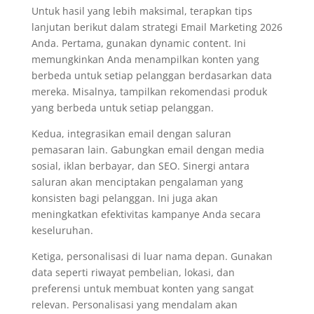
Untuk hasil yang lebih maksimal, terapkan tips
lanjutan berikut dalam strategi Email Marketing 2026
Anda. Pertama, gunakan dynamic content. Ini
memungkinkan Anda menampilkan konten yang
berbeda untuk setiap pelanggan berdasarkan data
mereka. Misalnya, tampilkan rekomendasi produk
yang berbeda untuk setiap pelanggan.
Kedua, integrasikan email dengan saluran
pemasaran lain. Gabungkan email dengan media
sosial, iklan berbayar, dan SEO. Sinergi antara
saluran akan menciptakan pengalaman yang
konsisten bagi pelanggan. Ini juga akan
meningkatkan efektivitas kampanye Anda secara
keseluruhan.
Ketiga, personalisasi di luar nama depan. Gunakan
data seperti riwayat pembelian, lokasi, dan
preferensi untuk membuat konten yang sangat
relevan. Personalisasi yang mendalam akan