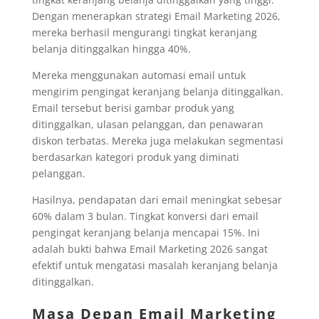
Dengan menerapkan strategi Email Marketing 2026,
mereka berhasil mengurangi tingkat keranjang
belanja ditinggalkan hingga 40%.
Mereka menggunakan automasi email untuk
mengirim pengingat keranjang belanja ditinggalkan.
Email tersebut berisi gambar produk yang
ditinggalkan, ulasan pelanggan, dan penawaran
diskon terbatas. Mereka juga melakukan segmentasi
berdasarkan kategori produk yang diminati
pelanggan.
Hasilnya, pendapatan dari email meningkat sebesar
60% dalam 3 bulan. Tingkat konversi dari email
pengingat keranjang belanja mencapai 15%. Ini
adalah bukti bahwa Email Marketing 2026 sangat
efektif untuk mengatasi masalah keranjang belanja
ditinggalkan.
Masa Depan Email Marketing