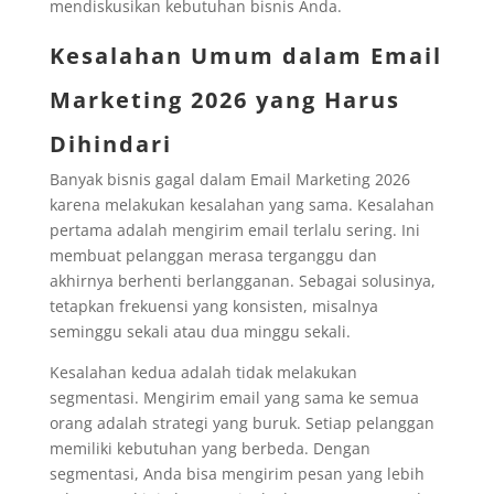
mendiskusikan kebutuhan bisnis Anda.
Kesalahan Umum dalam Email
Marketing 2026 yang Harus
Dihindari
Banyak bisnis gagal dalam Email Marketing 2026
karena melakukan kesalahan yang sama. Kesalahan
pertama adalah mengirim email terlalu sering. Ini
membuat pelanggan merasa terganggu dan
akhirnya berhenti berlangganan. Sebagai solusinya,
tetapkan frekuensi yang konsisten, misalnya
seminggu sekali atau dua minggu sekali.
Kesalahan kedua adalah tidak melakukan
segmentasi. Mengirim email yang sama ke semua
orang adalah strategi yang buruk. Setiap pelanggan
memiliki kebutuhan yang berbeda. Dengan
segmentasi, Anda bisa mengirim pesan yang lebih