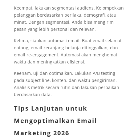
Keempat, lakukan segmentasi audiens. Kelompokkan
pelanggan berdasarkan perilaku, demografi, atau
minat. Dengan segmentasi, Anda bisa mengirim
pesan yang lebih personal dan relevan.
Kelima, siapkan automasi email. Buat email selamat
datang, email keranjang belanja ditinggalkan, dan
email re-engagement. Automasi akan menghemat
waktu dan meningkatkan efisiensi.
Keenam, uji dan optimalkan. Lakukan A/B testing
pada subject line, konten, dan waktu pengiriman.
Analisis metrik secara rutin dan lakukan perbaikan
berdasarkan data.
Tips Lanjutan untuk
Mengoptimalkan Email
Marketing 2026