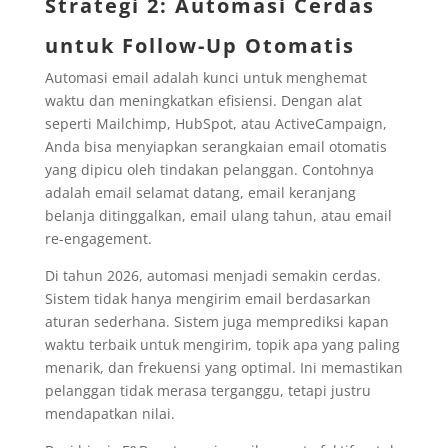
Strategi 2: Automasi Cerdas
untuk Follow-Up Otomatis
Automasi email adalah kunci untuk menghemat
waktu dan meningkatkan efisiensi. Dengan alat
seperti Mailchimp, HubSpot, atau ActiveCampaign,
Anda bisa menyiapkan serangkaian email otomatis
yang dipicu oleh tindakan pelanggan. Contohnya
adalah email selamat datang, email keranjang
belanja ditinggalkan, email ulang tahun, atau email
re-engagement.
Di tahun 2026, automasi menjadi semakin cerdas.
Sistem tidak hanya mengirim email berdasarkan
aturan sederhana. Sistem juga memprediksi kapan
waktu terbaik untuk mengirim, topik apa yang paling
menarik, dan frekuensi yang optimal. Ini memastikan
pelanggan tidak merasa terganggu, tetapi justru
mendapatkan nilai.