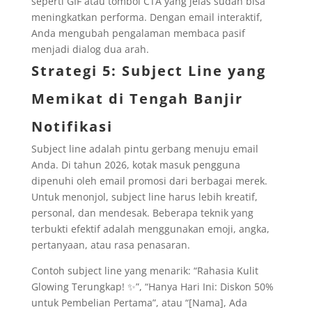
seperti GIF atau tombol CTA yang jelas sudah bisa
meningkatkan performa. Dengan email interaktif,
Anda mengubah pengalaman membaca pasif
menjadi dialog dua arah.
Strategi 5: Subject Line yang
Memikat di Tengah Banjir
Notifikasi
Subject line adalah pintu gerbang menuju email
Anda. Di tahun 2026, kotak masuk pengguna
dipenuhi oleh email promosi dari berbagai merek.
Untuk menonjol, subject line harus lebih kreatif,
personal, dan mendesak. Beberapa teknik yang
terbukti efektif adalah menggunakan emoji, angka,
pertanyaan, atau rasa penasaran.
Contoh subject line yang menarik: “Rahasia Kulit
Glowing Terungkap! ✨”, “Hanya Hari Ini: Diskon 50%
untuk Pembelian Pertama”, atau “[Nama], Ada