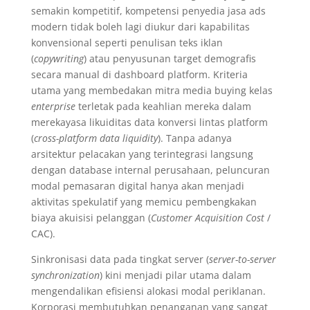
semakin kompetitif, kompetensi penyedia jasa ads
modern tidak boleh lagi diukur dari kapabilitas
konvensional seperti penulisan teks iklan
(
copywriting
) atau penyusunan target demografis
secara manual di dashboard platform. Kriteria
utama yang membedakan mitra media buying kelas
enterprise
terletak pada keahlian mereka dalam
merekayasa likuiditas data konversi lintas platform
(
cross-platform data liquidity
). Tanpa adanya
arsitektur pelacakan yang terintegrasi langsung
dengan database internal perusahaan, peluncuran
modal pemasaran digital hanya akan menjadi
aktivitas spekulatif yang memicu pembengkakan
biaya akuisisi pelanggan (
Customer Acquisition Cost
/
CAC).
Sinkronisasi data pada tingkat server (
server-to-server
synchronization
) kini menjadi pilar utama dalam
mengendalikan efisiensi alokasi modal periklanan.
Korporasi membutuhkan penanganan yang sangat