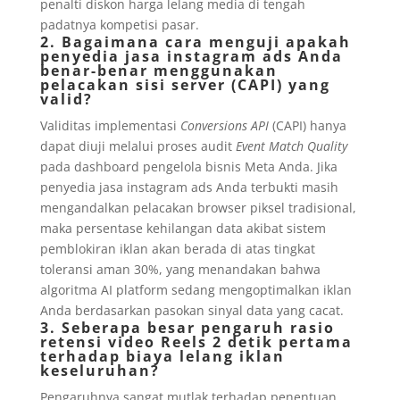
penalti diskon harga lelang media di tengah
padatnya kompetisi pasar.
2. Bagaimana cara menguji apakah
penyedia jasa instagram ads Anda
benar-benar menggunakan
pelacakan sisi server (CAPI) yang
valid?
Validitas implementasi
Conversions API
(CAPI) hanya
dapat diuji melalui proses audit
Event Match Quality
pada dashboard pengelola bisnis Meta Anda. Jika
penyedia jasa instagram ads Anda terbukti masih
mengandalkan pelacakan browser piksel tradisional,
maka persentase kehilangan data akibat sistem
pemblokiran iklan akan berada di atas tingkat
toleransi aman 30%, yang menandakan bahwa
algoritma AI platform sedang mengoptimalkan iklan
Anda berdasarkan pasokan sinyal data yang cacat.
3. Seberapa besar pengaruh rasio
retensi video Reels 2 detik pertama
terhadap biaya lelang iklan
keseluruhan?
Pengaruhnya sangat mutlak terhadap penentuan