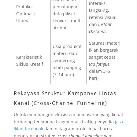
interaksi
Protokol
pematangan
langsung,
Optimasi
data piksel
retensi visual,
Utama
konversi multi-
dan
instant-
atribut.
checkout
.
Saturasi materi
Usia produktif
iklan bergerak
materi iklan
Karakteristik
sangat cepat
cenderung
Siklus Kreatif
(
ad fatigue
lebih panjang
dalam 3–5
(7–14 hari).
hari).
Rekayasa Struktur Kampanye Lintas
Kanal (Cross-Channel Funneling)
Untuk membangun ekosistem pemasaran yang kebal
terhadap fenomena fragmentasi trafik, penyedia
jasa
iklan facebook
dan instagram profesional harus
menerapkan strategi
cross-channel funneling
yang