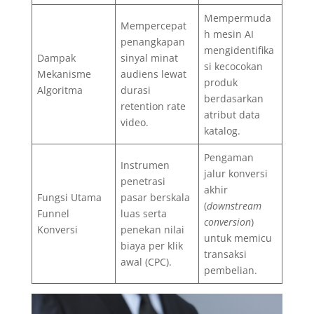
Mempermuda
Mempercepat
h mesin AI
penangkapan
mengidentifika
Dampak
sinyal minat
si kecocokan
Mekanisme
audiens lewat
produk
Algoritma
durasi
berdasarkan
retention rate
atribut data
video.
katalog.
Pengaman
Instrumen
jalur konversi
penetrasi
akhir
Fungsi Utama
pasar berskala
(
downstream
Funnel
luas serta
conversion
)
Konversi
penekan nilai
untuk memicu
biaya per klik
transaksi
awal (CPC).
pembelian.