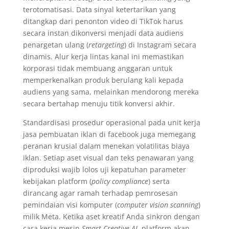
terotomatisasi. Data sinyal ketertarikan yang
ditangkap dari penonton video di TikTok harus
secara instan dikonversi menjadi data audiens
penargetan ulang (
retargeting
) di Instagram secara
dinamis. Alur kerja lintas kanal ini memastikan
korporasi tidak membuang anggaran untuk
memperkenalkan produk berulang kali kepada
audiens yang sama, melainkan mendorong mereka
secara bertahap menuju titik konversi akhir.
Standardisasi prosedur operasional pada unit kerja
jasa pembuatan iklan di facebook juga memegang
peranan krusial dalam menekan volatilitas biaya
iklan. Setiap aset visual dan teks penawaran yang
diproduksi wajib lolos uji kepatuhan parameter
kebijakan platform (
policy compliance
) serta
dirancang agar ramah terhadap pemrosesan
pemindaian visi komputer (
computer vision scanning
)
milik Meta. Ketika aset kreatif Anda sinkron dengan
cara kerja mesin
Smart Creative AI
, platform akan