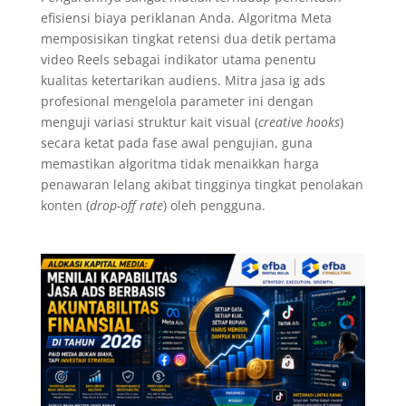
efisiensi biaya periklanan Anda. Algoritma Meta
memposisikan tingkat retensi dua detik pertama
video Reels sebagai indikator utama penentu
kualitas ketertarikan audiens. Mitra jasa ig ads
profesional mengelola parameter ini dengan
menguji variasi struktur kait visual (
creative hooks
)
secara ketat pada fase awal pengujian, guna
memastikan algoritma tidak menaikkan harga
penawaran lelang akibat tingginya tingkat penolakan
konten (
drop-off rate
) oleh pengguna.