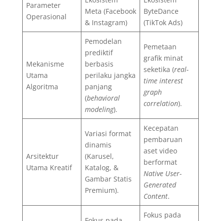
Parameter
Meta (Facebook
ByteDance
Operasional
& Instagram)
(TikTok Ads)
Pemodelan
Pemetaan
prediktif
grafik minat
Mekanisme
berbasis
seketika (
real-
Utama
perilaku jangka
time interest
Algoritma
panjang
graph
(
behavioral
correlation
).
modeling
).
Kecepatan
Variasi format
pembaruan
dinamis
aset video
Arsitektur
(Karusel,
berformat
Utama Kreatif
Katalog, &
Native User-
Gambar Statis
Generated
Premium).
Content
.
Fokus pada
Fokus pada