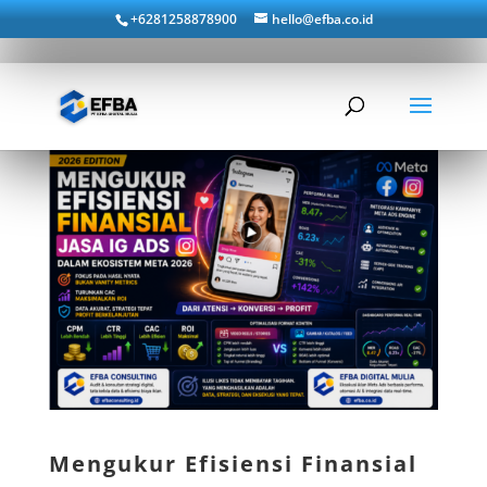
+6281258878900
hello@efba.co.id
Mengukur Efisiensi Finansial