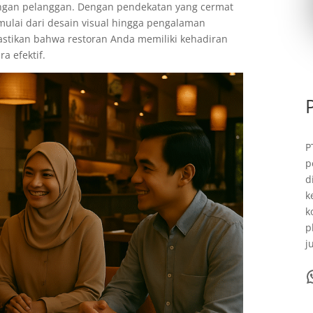
an pelanggan. Dengan pendekatan yang cermat
 mulai dari desain visual hingga pengalaman
stikan bahwa restoran Anda memiliki kehadiran
a efektif.
P
p
d
k
k
p
j
WhatsA