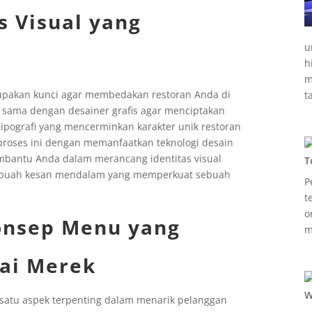
s Visual yang
u
h
m
erupakan kunci agar membedakan restoran Anda di
t
a sama dengan desainer grafis agar menciptakan
 tipografi yang mencerminkan karakter unik restoran
roses ini dengan memanfaatkan teknologi desain
membantu Anda dalam merancang identitas visual
T
 sebuah kesan mendalam yang memperkuat sebuah
P
t
o
nsep Menu yang
m
ai Merek
W
atu aspek terpenting dalam menarik pelanggan