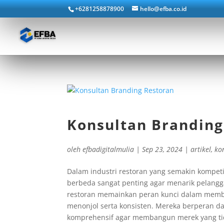
+6281258878900
hello@efba.co.id
Konsultan Brandin
oleh
efbadigitalmulia
|
Sep 23, 2024
|
artikel
,
ko
Dalam industri restoran yang semakin kompeti
berbeda sangat penting agar menarik pelangg
restoran memainkan peran kunci dalam memb
menonjol serta konsisten. Mereka berperan d
komprehensif agar membangun merek yang tid