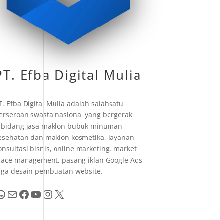
PT. Efba Digital Mulia
T. Efba Digital Mulia adalah salahsatu
erseroan swasta nasional yang bergerak
ibidang jasa maklon bubuk minuman
esehatan dan maklon kosmetika, layanan
onsultasi bisnis, online marketing, market
lace management, pasang iklan Google Ads
uga desain pembuatan website.
pp
Mail
Facebook
YouTube
Instagram
X