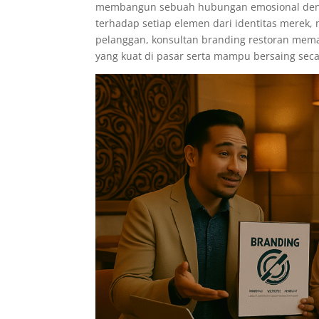
membangun sebuah hubungan emosional deng
terhadap setiap elemen dari identitas merek,
pelanggan, konsultan branding restoran mema
yang kuat di pasar serta mampu bersaing secar