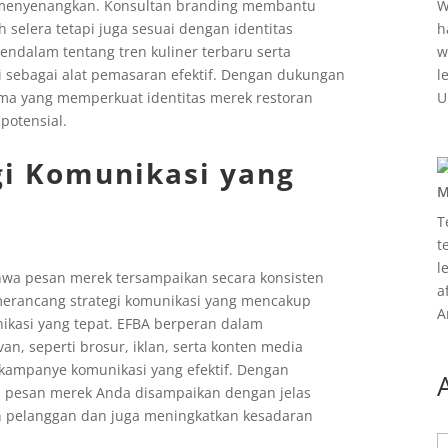
 menyenangkan. Konsultan branding membantu
W
elera tetapi juga sesuai dengan identitas
h
dalam tentang tren kuliner terbaru serta
w
sebagai alat pemasaran efektif. Dengan dukungan
l
ma yang memperkuat identitas merek restoran
U
 potensial.
i Komunikasi yang
M
T
t
l
hwa pesan merek tersampaikan secara konsisten
a
merancang strategi komunikasi yang mencakup
A
ikasi yang tepat. EFBA berperan dalam
, seperti brosur, iklan, serta konten media
kampanye komunikasi yang efektif. Dengan
 pesan merek Anda disampaikan dengan jelas
 pelanggan dan juga meningkatkan kesadaran
A