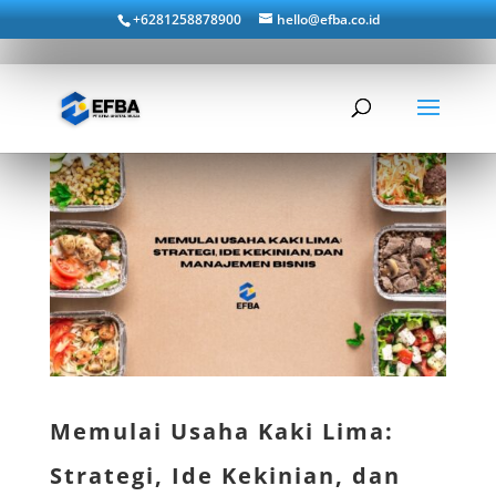
+6281258878900
hello@efba.co.id
Memulai Usaha Kaki Lima:
Strategi, Ide Kekinian, dan