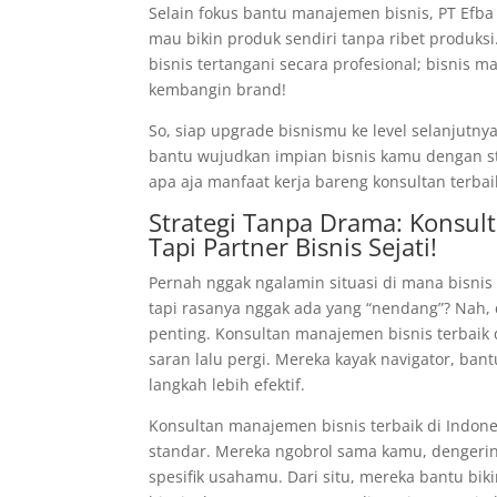
Selain fokus bantu manajemen bisnis, PT Efb
mau bikin produk sendiri tanpa ribet produk
bisnis tertangani secara profesional; bisnis m
kembangin brand!
So, siap upgrade bisnismu ke level selanjutn
bantu wujudkan impian bisnis kamu dengan str
apa aja manfaat kerja bareng konsultan terbai
Strategi Tanpa Drama: Konsult
Tapi Partner Bisnis Sejati!
Pernah nggak ngalamin situasi di mana bisnis 
tapi rasanya nggak ada yang “nendang”? Nah, 
penting. Konsultan manajemen bisnis terbaik 
saran lalu pergi. Mereka kayak navigator, ba
langkah lebih efektif.
Konsultan manajemen bisnis terbaik di Indone
standar. Mereka ngobrol sama kamu, dengerin
spesifik usahamu. Dari situ, mereka bantu bik