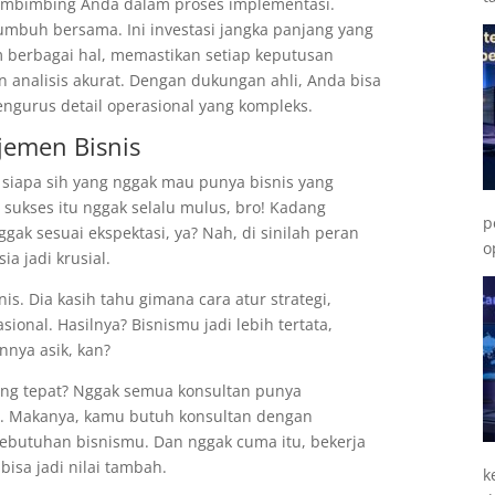
membimbing Anda dalam proses implementasi.
umbuh bersama. Ini investasi jangka panjang yang
berbagai hal, memastikan setiap keputusan
n analisis akurat. Dengan dukungan ahli, Anda bisa
engurus detail operasional yang kompleks.
jemen Bisnis
, siapa sih yang nggak mau punya bisnis yang
sukses itu nggak selalu mulus, bro! Kadang
p
ggak sesuai ekspektasi, ya? Nah, di sinilah peran
o
a jadi krusial.
is. Dia kasih tahu gimana cara atur strategi,
onal. Hasilnya? Bisnismu jadi lebih tertata,
nnya asik, kan?
yang tepat? Nggak semua konsultan punya
h. Makanya, kamu butuh konsultan dengan
ebutuhan bisnismu. Dan nggak cuma itu, bekerja
bisa jadi nilai tambah.
k