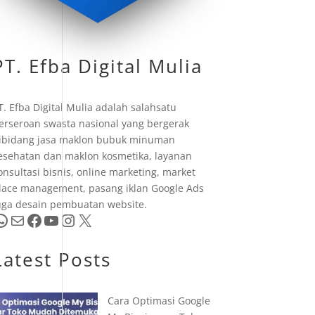
PT. Efba Digital Mulia
T. Efba Digital Mulia adalah salahsatu
erseroan swasta nasional yang bergerak
ibidang jasa maklon bubuk minuman
esehatan dan maklon kosmetika, layanan
onsultasi bisnis, online marketing, market
lace management, pasang iklan Google Ads
uga desain pembuatan website.
pp
Mail
Facebook
YouTube
Instagram
X
Latest Posts
Cara Optimasi Google