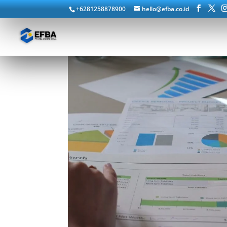
+6281258878900
hello@efba.co.id