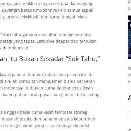
d
a punya jasa maklon yang cocok buat kamu yang
u
si. Bayangin betapa mudahnya kalo semua aspek
aju, produk eksklusif, dan kamu tinggal fokus
ya? Cari tahu gimana konsultan manajemen bisa
ategi yang tepat. Let’s dive deeper dan temukan
k di Indonesia!
an Itu Bukan Sekadar “Sok Tahu,”
l
kayak jalan di tempat? Udah coba promo ini-itu,
a
di sinilah konsultan manajemen bisnis berperan
A
di Indonesia itu bukan cuma dateng terus kasih
ntu kamu paham arah pasar dan gimana bikin setiap
sia nggak bakal cuma kasih template strategi
A
 masalah bisnis, dan pahami apa aja kebutuhan
in strategi custom yang sesuai dengan kondisi