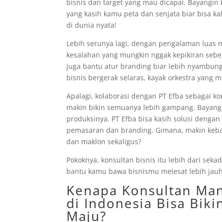
bisnis dan target yang mau dicapai. Bayangin
yang kasih kamu peta dan senjata biar bisa ka
di dunia nyata!
Lebih serunya lagi, dengan pengalaman luas 
kesalahan yang mungkin nggak kepikiran sebe
juga bantu atur branding biar lebih nyambun
bisnis bergerak selaras, kayak orkestra yang
Apalagi, kolaborasi dengan PT Efba sebagai k
makin bikin semuanya lebih gampang. Bayang
produksinya. PT Efba bisa kasih solusi dengan
pemasaran dan branding. Gimana, makin kebay
dan maklon sekaligus?
Pokoknya, konsultan bisnis itu lebih dari sek
bantu kamu bawa bisnismu melesat lebih jau
Kenapa Konsultan Man
di Indonesia Bisa Bik
Maju?