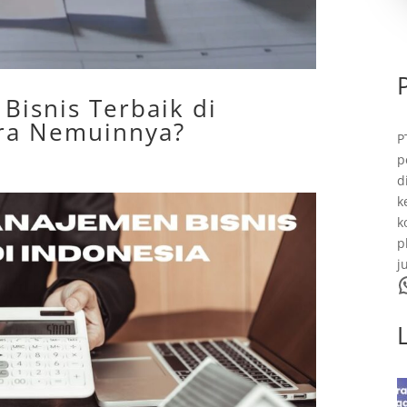
Bisnis Terbaik di
ara Nemuinnya?
P
p
d
k
k
p
j
WhatsA